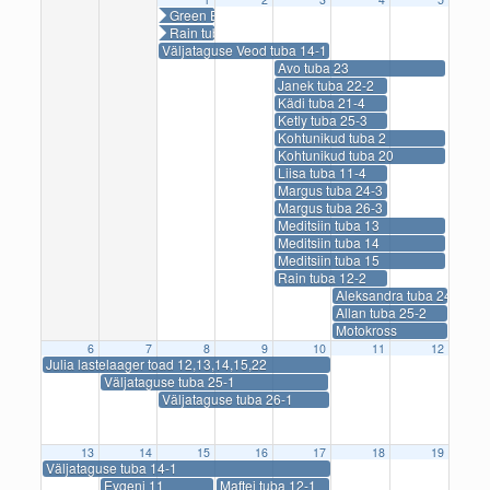
Green Energy tuba 12-2
Rain tuba 14-2
Väljataguse Veod tuba 14-1
Avo tuba 23
Janek tuba 22-2
Kädi tuba 21-4
Ketly tuba 25-3
Kohtunikud tuba 2
Kohtunikud tuba 20
Liisa tuba 11-4
Margus tuba 24-3
Margus tuba 26-3
Meditsiin tuba 13
Meditsiin tuba 14
Meditsiin tuba 15
Rain tuba 12-2
Aleksandra tuba 24
Allan tuba 25-2
Motokross
6
7
8
9
10
11
12
Julia lastelaager toad 12,13,14,15,22
Väljataguse tuba 25-1
Väljataguse tuba 26-1
13
14
15
16
17
18
19
Väljataguse tuba 14-1
Evgeni 11
Maftei tuba 12-1