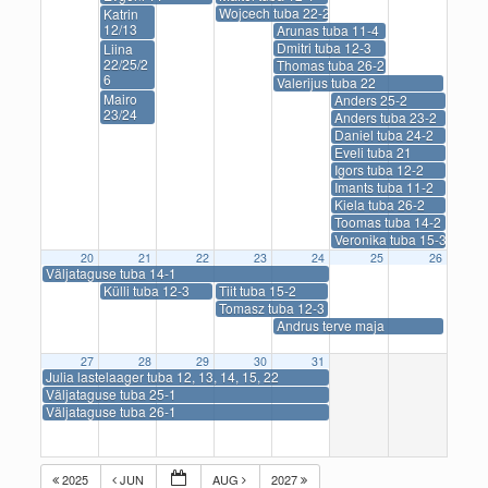
Wojcech tuba 22-2
Katrin
12/13
Arunas tuba 11-4
Dmitri tuba 12-3
Liina
22/25/2
Thomas tuba 26-2
6
Valerijus tuba 22
Mairo
Anders 25-2
23/24
Anders tuba 23-2
Daniel tuba 24-2
Eveli tuba 21
Igors tuba 12-2
Imants tuba 11-2
Kiela tuba 26-2
Toomas tuba 14-2
Veronika tuba 15-3
20
21
22
23
24
25
26
Väljataguse tuba 14-1
Külli tuba 12-3
Tiit tuba 15-2
Tomasz tuba 12-3
Andrus terve maja
27
28
29
30
31
Julia lastelaager tuba 12, 13, 14, 15, 22
Väljataguse tuba 25-1
Väljataguse tuba 26-1
2025
JUN
AUG
2027