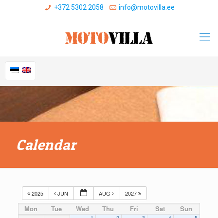
+372 5302 2058
info@motovilla.ee
Calendar
2025
JUN
AUG
2027
Mon
Tue
Wed
Thu
Fri
Sat
Sun
1
2
3
4
5