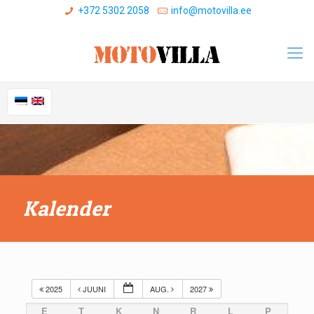
+372 5302 2058
info@motovilla.ee
Kalender
2025
JUUNI
AUG.
2027
E
T
K
N
R
L
P