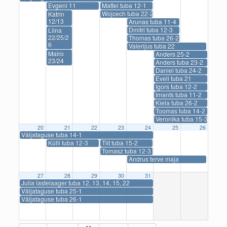
Evgeni 11
Maftei tuba 12-1
Wojcech tuba 22-2
Katrin
12/13
Arunas tuba 11-4
Dmitri tuba 12-3
Liina
22/25/2
Thomas tuba 26-2
6
Valerijus tuba 22
Mairo
Anders 25-2
23/24
Anders tuba 23-2
Daniel tuba 24-2
Eveli tuba 21
Igors tuba 12-2
Imants tuba 11-2
Kiela tuba 26-2
Toomas tuba 14-2
Veronika tuba 15-3
20
21
22
23
24
25
26
Väljataguse tuba 14-1
Külli tuba 12-3
Tiit tuba 15-2
Tomasz tuba 12-3
Andrus terve maja
27
28
29
30
31
Julia lastelaager tuba 12, 13, 14, 15, 22
Väljataguse tuba 25-1
Väljataguse tuba 26-1