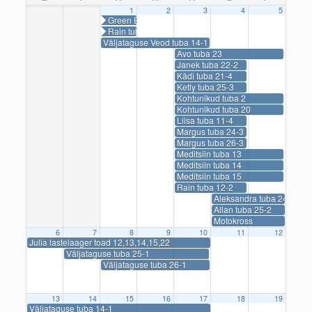
1
2
3
4
5
Green Energy tuba 12-2
Rain tuba 14-2
Väljataguse Veod tuba 14-1
Avo tuba 23
Janek tuba 22-2
Kädi tuba 21-4
Ketly tuba 25-3
Kohtunikud tuba 2
Kohtunikud tuba 20
Liisa tuba 11-4
Margus tuba 24-3
Margus tuba 26-3
Meditsiin tuba 13
Meditsiin tuba 14
Meditsiin tuba 15
Rain tuba 12-2
Aleksandra tuba 24
Allan tuba 25-2
Motokross
6
7
8
9
10
11
12
Julia lastelaager toad 12,13,14,15,22
Väljataguse tuba 25-1
Väljataguse tuba 26-1
13
14
15
16
17
18
19
Väljataguse tuba 14-1