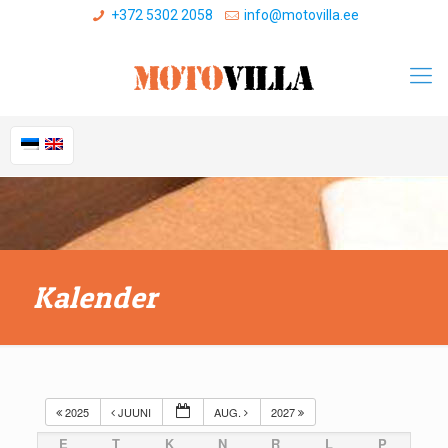
+372 5302 2058
info@motovilla.ee
Kalender
2025
JUUNI
AUG.
2027
E
T
K
N
R
L
P