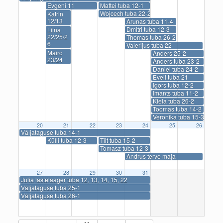
Evgeni 11
Maftei tuba 12-1
Wojcech tuba 22-2
Katrin
12/13
Arunas tuba 11-4
Dmitri tuba 12-3
Liina
22/25/2
Thomas tuba 26-2
6
Valerijus tuba 22
Mairo
Anders 25-2
23/24
Anders tuba 23-2
Daniel tuba 24-2
Eveli tuba 21
Igors tuba 12-2
Imants tuba 11-2
Kiela tuba 26-2
Toomas tuba 14-2
Veronika tuba 15-3
20
21
22
23
24
25
26
Väljataguse tuba 14-1
Külli tuba 12-3
Tiit tuba 15-2
Tomasz tuba 12-3
Andrus terve maja
27
28
29
30
31
Julia lastelaager tuba 12, 13, 14, 15, 22
Väljataguse tuba 25-1
Väljataguse tuba 26-1