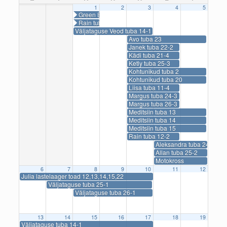
1
2
3
4
5
Green Energy tuba 12-2
Rain tuba 14-2
Väljataguse Veod tuba 14-1
Avo tuba 23
Janek tuba 22-2
Kädi tuba 21-4
Ketly tuba 25-3
Kohtunikud tuba 2
Kohtunikud tuba 20
Liisa tuba 11-4
Margus tuba 24-3
Margus tuba 26-3
Meditsiin tuba 13
Meditsiin tuba 14
Meditsiin tuba 15
Rain tuba 12-2
Aleksandra tuba 24
Allan tuba 25-2
Motokross
6
7
8
9
10
11
12
Julia lastelaager toad 12,13,14,15,22
Väljataguse tuba 25-1
Väljataguse tuba 26-1
13
14
15
16
17
18
19
Väljataguse tuba 14-1