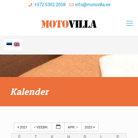
+372 5302 2058
info@motovilla.ee
Kalender
2021
VEEBR.
APR.
2023
E
T
K
N
R
L
P