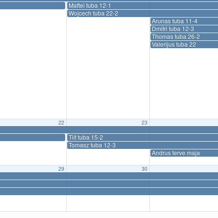
Maftei tuba 12-1
Wojcech tuba 22-2
Arunas tuba 11-4
Dmitri tuba 12-3
Thomas tuba 26-2
Valerijus tuba 22
22
23
Tiit tuba 15-2
Tomasz tuba 12-3
Andrus terve maja
29
30