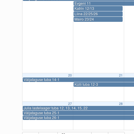
Evgeni 11
Katrin 12/13
Liina 22/25/26
Mairo 23/24
20
21
Väljataguse tuba 14-1
Külli tuba 12-3
27
28
Julia lastelaager tuba 12, 13, 14, 15, 22
Väljataguse tuba 25-1
Väljataguse tuba 26-1