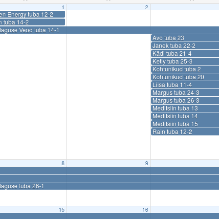
1
2
en Energy tuba 12-2
n tuba 14-2
ataguse Veod tuba 14-1
Avo tuba 23
Janek tuba 22-2
Kädi tuba 21-4
Ketly tuba 25-3
Kohtunikud tuba 2
Kohtunikud tuba 20
Liisa tuba 11-4
Margus tuba 24-3
Margus tuba 26-3
Meditsiin tuba 13
Meditsiin tuba 14
Meditsiin tuba 15
Rain tuba 12-2
8
9
taguse tuba 26-1
15
16