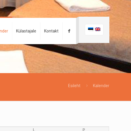
ender
Külastajale
Kontakt
Esileht
Kalender
L
P