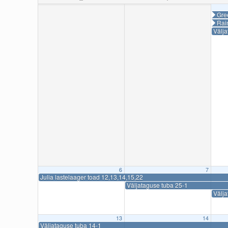
Gre
Rai
Välj
6
7
Julia lastelaager toad 12,13,14,15,22
Väljataguse tuba 25-1
Välja
13
14
Väljataguse tuba 14-1