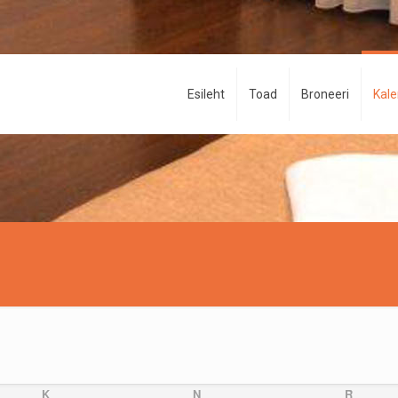
Esileht
Toad
Broneeri
Kal
K
N
R