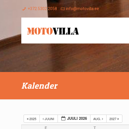
+372 5302 2058
info@motovilla.ee
Kalender
JUULI 2026
2025
JUUNI
AUG.
2027
E
T