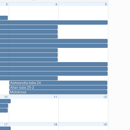
3
4
5
Aleksandra tuba 24
Allan tuba 25-2
Motokross
10
11
12
17
18
19