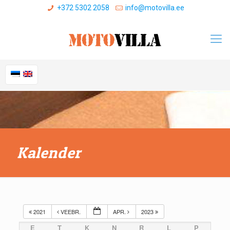
+372 5302 2058
info@motovilla.ee
Kalender
2021
VEEBR.
APR.
2023
E
T
K
N
R
L
P