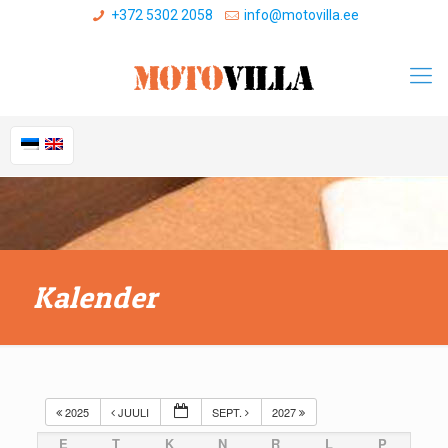
+372 5302 2058
info@motovilla.ee
Kalender
2025
JUULI
SEPT.
2027
E
T
K
N
R
L
P