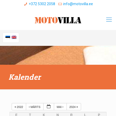
+372 5302 2058
info@motovilla.ee
Kalender
2022
MÄRTS
MAI
2024
E
T
K
N
R
L
P