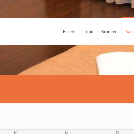
Esileht
Toad
Broneeri
Kal
K
N
R