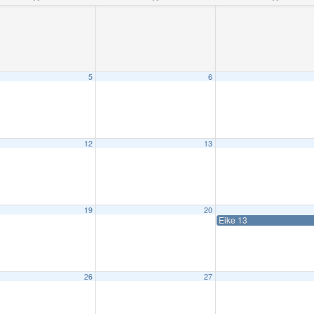
5
6
12
13
19
20
Eike 13
26
27