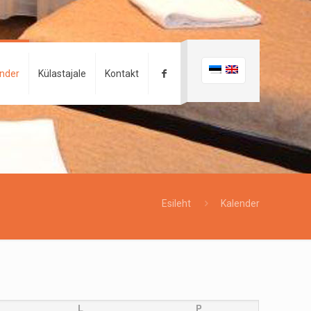
ender
Külastajale
Kontakt
Esileht
Kalender
L
P