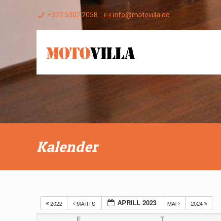
+372 5302 2058
info@motovilla.ee
Kalender
APRILL 2023
2022
MÄRTS
MAI
2024
E
T