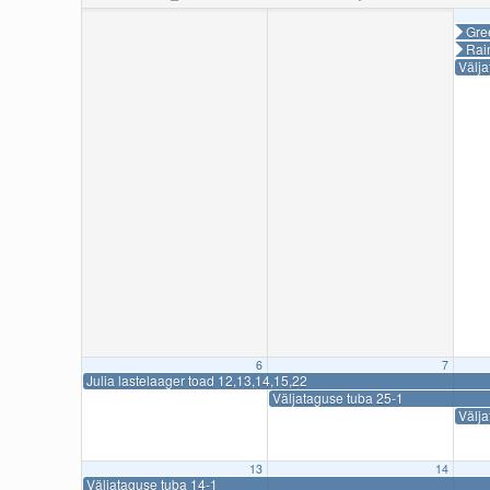
Gre
Rai
Välj
6
7
Julia lastelaager toad 12,13,14,15,22
Väljataguse tuba 25-1
Välja
13
14
Väljataguse tuba 14-1