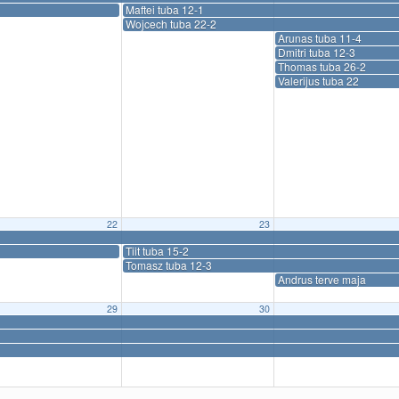
Maftei tuba 12-1
Wojcech tuba 22-2
Arunas tuba 11-4
Dmitri tuba 12-3
Thomas tuba 26-2
Valerijus tuba 22
22
23
Tiit tuba 15-2
Tomasz tuba 12-3
Andrus terve maja
29
30