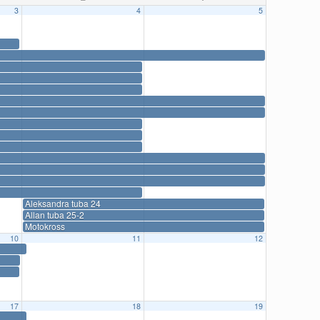
3
4
5
Aleksandra tuba 24
Allan tuba 25-2
Motokross
10
11
12
17
18
19