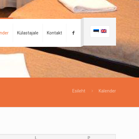
ender
Külastajale
Kontakt
Esileht
Kalender
L
P