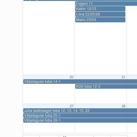
Evgeni 11
Katrin 12/13
Liina 22/25/26
Mairo 23/24
20
21
Väljataguse tuba 14-1
Külli tuba 12-3
27
28
Julia lastelaager tuba 12, 13, 14, 15, 22
Väljataguse tuba 25-1
Väljataguse tuba 26-1