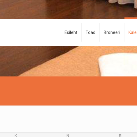
Esileht
Toad
Broneeri
Kal
K
N
R