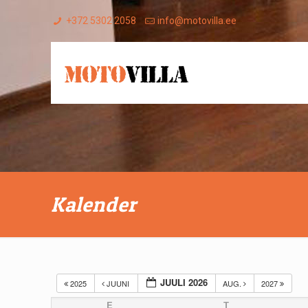
+372 5302 2058
info@motovilla.ee
Kalender
JUULI 2026
2025
JUUNI
AUG.
2027
E
T