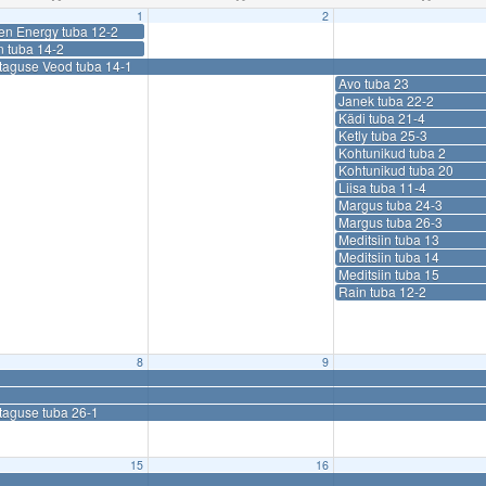
1
2
en Energy tuba 12-2
n tuba 14-2
ataguse Veod tuba 14-1
Avo tuba 23
Janek tuba 22-2
Kädi tuba 21-4
Ketly tuba 25-3
Kohtunikud tuba 2
Kohtunikud tuba 20
Liisa tuba 11-4
Margus tuba 24-3
Margus tuba 26-3
Meditsiin tuba 13
Meditsiin tuba 14
Meditsiin tuba 15
Rain tuba 12-2
8
9
taguse tuba 26-1
15
16