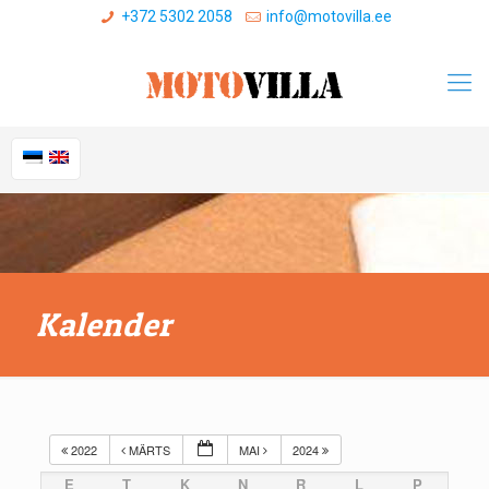
+372 5302 2058
info@motovilla.ee
Kalender
2022
MÄRTS
MAI
2024
E
T
K
N
R
L
P