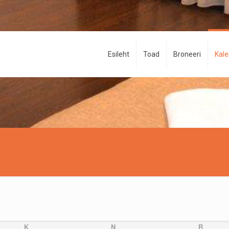
Esileht
Toad
Broneeri
Kal
K
N
R