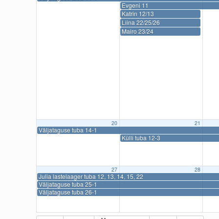
Evgeni 11
Katrin 12/13
Liina 22/25/26
Mairo 23/24
20
21
Väljataguse tuba 14-1
Külli tuba 12-3
27
28
Julia lastelaager tuba 12, 13, 14, 15, 22
Väljataguse tuba 25-1
Väljataguse tuba 26-1