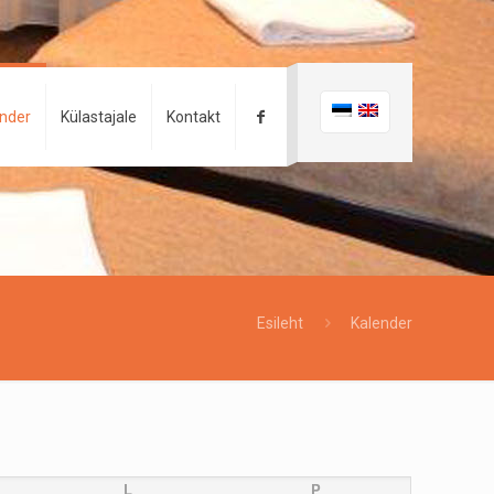
ender
Külastajale
Kontakt
Esileht
Kalender
L
P