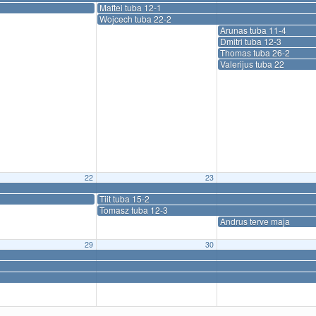
Maftei tuba 12-1
Wojcech tuba 22-2
Arunas tuba 11-4
Dmitri tuba 12-3
Thomas tuba 26-2
Valerijus tuba 22
22
23
Tiit tuba 15-2
Tomasz tuba 12-3
Andrus terve maja
29
30