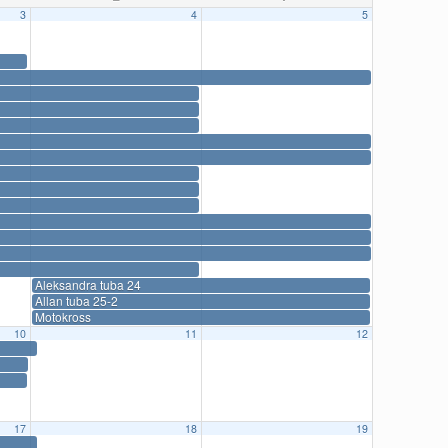
3
4
5
Aleksandra tuba 24
Allan tuba 25-2
Motokross
10
11
12
17
18
19