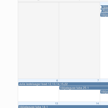
Gre
Rai
Välj
6
7
Julia lastelaager toad 12,13,14,15,22
Väljataguse tuba 25-1
Välja
13
14
Väljataguse tuba 14-1