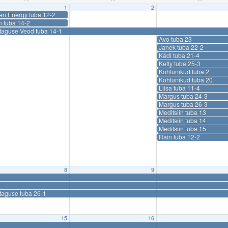
1
2
en Energy tuba 12-2
n tuba 14-2
ataguse Veod tuba 14-1
Avo tuba 23
Janek tuba 22-2
Kädi tuba 21-4
Ketly tuba 25-3
Kohtunikud tuba 2
Kohtunikud tuba 20
Liisa tuba 11-4
Margus tuba 24-3
Margus tuba 26-3
Meditsiin tuba 13
Meditsiin tuba 14
Meditsiin tuba 15
Rain tuba 12-2
8
9
taguse tuba 26-1
15
16