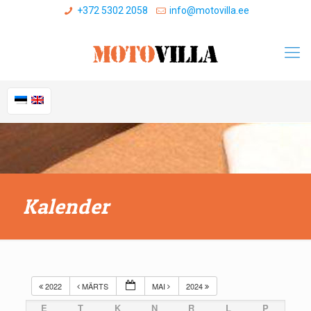
+372 5302 2058
info@motovilla.ee
Kalender
2022
MÄRTS
MAI
2024
E
T
K
N
R
L
P