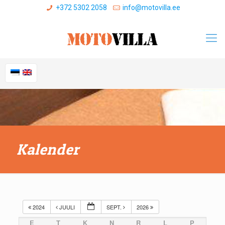
+372 5302 2058
info@motovilla.ee
Kalender
2024
JUULI
SEPT.
2026
E
T
K
N
R
L
P