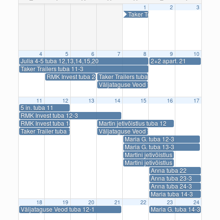
1
2
3
Taker Trailers tuba 12
4
5
6
7
8
9
10
Julia 4-5 tuba 12,13,14,15,20
2+2 apart. 21
Taker Trailers tuba 11-3
RMK Invest tuba 24-3
Taker Trailers tuba 24-2
Väljataguse Veod tuba 25-1
11
12
13
14
15
16
17
5 in. tuba 11
RMK Invest tuba 12-3
RMK Invest tuba 14-2
Martin jetivõistlus tuba 12
Taker Trailer tuba 13-2
Väljataguse Veod tuba 12-1
Maria G. tuba 12-3
Maria G. tuba 13-3
Martini jetivõistlus tuba 24-2
Martini jetivõistlus tuba 26-2
Anna tuba 22
Anna tuba 23-3
Anna tuba 24-3
Maria tuba 14-3
18
19
20
21
22
23
24
Väljataguse Veod tuba 12-1
Maria G. tuba 14-3