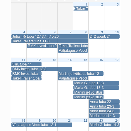
1
2
3
Taker Trailers tuba 12
4
5
6
7
8
9
10
Julia 4-5 tuba 12,13,14,15,20
2+2 apart. 21
Taker Trailers tuba 11-3
RMK Invest tuba 24-3
Taker Trailers tuba 24-2
Väljataguse Veod tuba 25-1
11
12
13
14
15
16
17
5 in. tuba 11
RMK Invest tuba 12-3
RMK Invest tuba 14-2
Martin jetivõistlus tuba 12
Taker Trailer tuba 13-2
Väljataguse Veod tuba 12-1
Maria G. tuba 12-3
Maria G. tuba 13-3
Martini jetivõistlus tuba 24-2
Martini jetivõistlus tuba 26-2
Anna tuba 22
Anna tuba 23-3
Anna tuba 24-3
Maria tuba 14-3
18
19
20
21
22
23
24
Väljataguse Veod tuba 12-1
Maria G. tuba 14-3