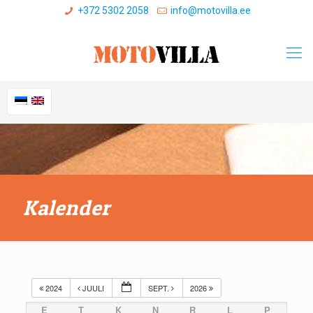
+372 5302 2058
info@motovilla.ee
Kalender
2024
JUULI
SEPT.
2026
E
T
K
N
R
L
P