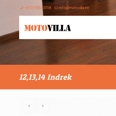
+372 5302 2058
info@motovilla.ee
12,13,14 Indrek