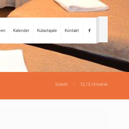
eri
Kalender
Külastajale
Kontakt
Esileht
12,13,14 Indrek