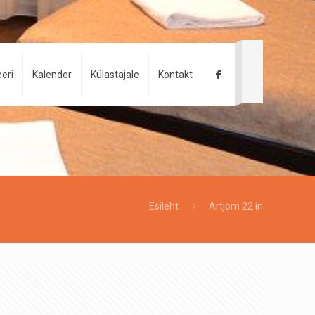
eri
Kalender
Külastajale
Kontakt
Esileht
Artjom 22 in