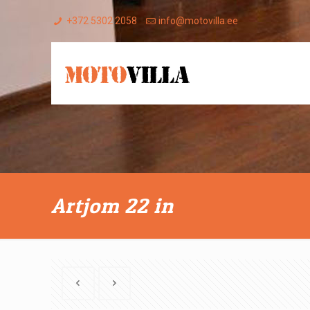
+372 5302 2058
info@motovilla.ee
Artjom 22 in