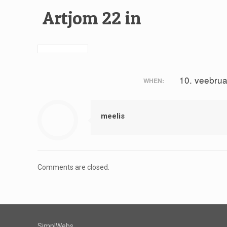
Artjom 22 in
10. veebru
WHEN:
meelis
Comments are closed.
SimplWebs