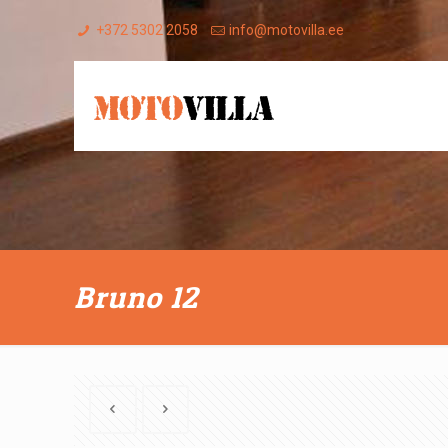
+372 5302 2058
info@motovilla.ee
Bruno 12