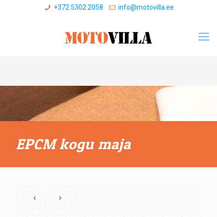
+372 5302 2058
info@motovilla.ee
EPCM kogu maja