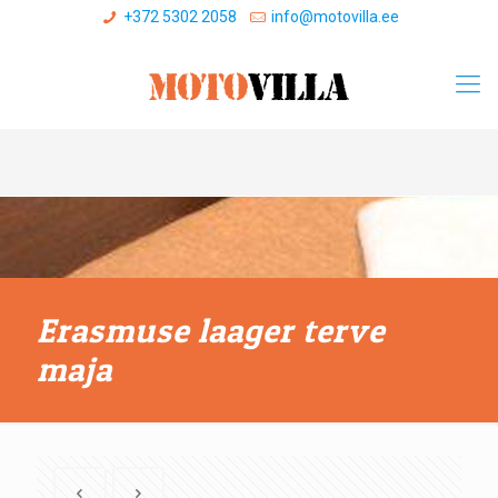
+372 5302 2058
info@motovilla.ee
Erasmuse laager terve
maja