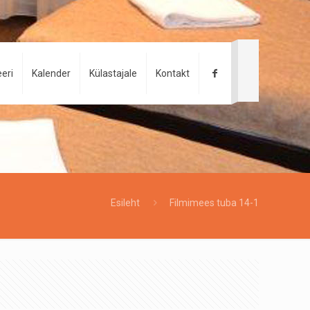
eri
Kalender
Külastajale
Kontakt
Esileht
Filmimees tuba 14-1