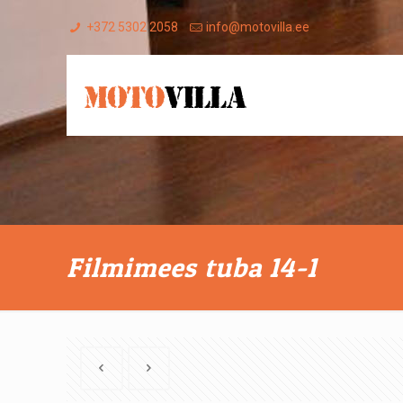
+372 5302 2058
info@motovilla.ee
Filmimees tuba 14-1