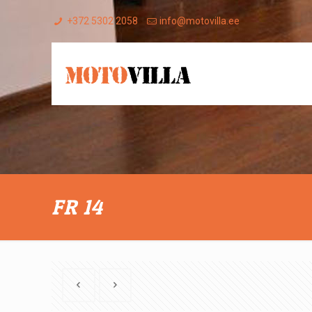
+372 5302 2058
info@motovilla.ee
FR 14