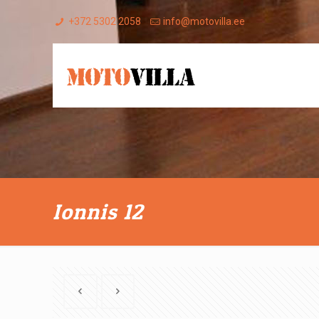
+372 5302 2058
info@motovilla.ee
Ionnis 12