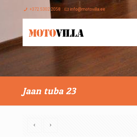
+372 5302 2058
info@motovilla.ee
Jaan tuba 23