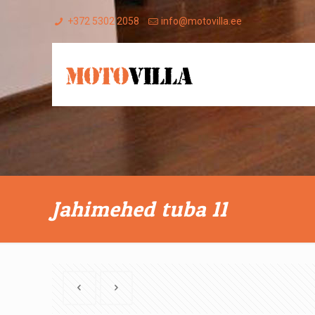
+372 5302 2058
info@motovilla.ee
Jahimehed tuba 11