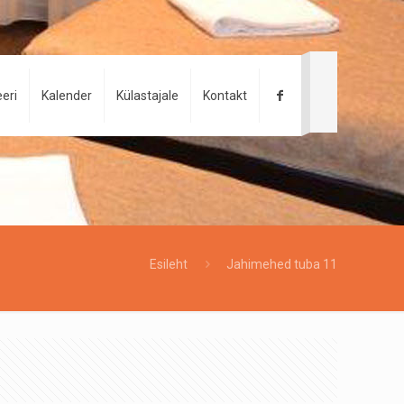
eri
Kalender
Külastajale
Kontakt
Esileht
Jahimehed tuba 11