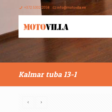
+372 5302 2058
info@motovilla.ee
Kalmar tuba 13-1