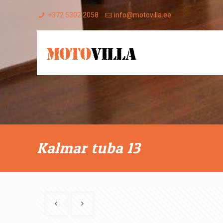
+372 5302 2058
info@motovilla.ee
Kalmar tuba 13