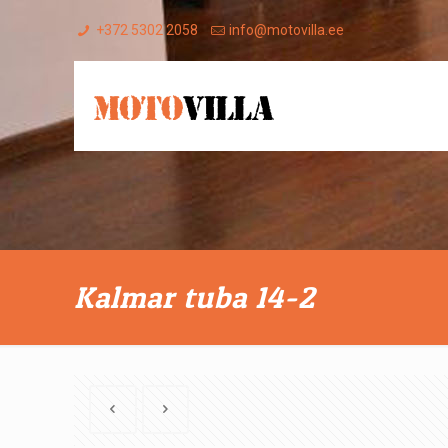
+372 5302 2058
info@motovilla.ee
Kalmar tuba 14-2