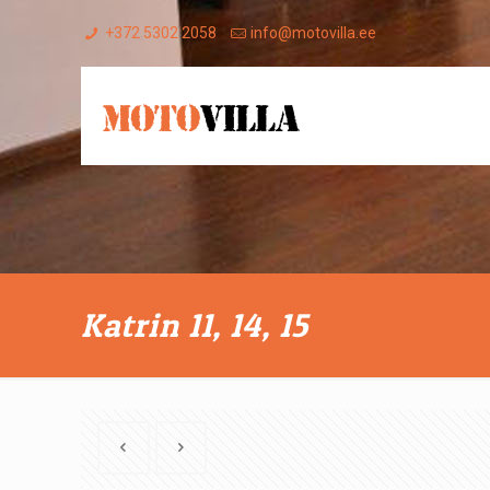
+372 5302 2058
info@motovilla.ee
Katrin 11, 14, 15