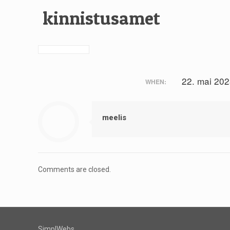
kinnistusamet
22. mai 20
WHEN:
meelis
Comments are closed.
SimplWebs