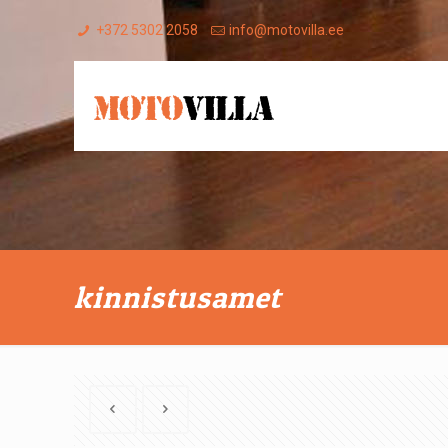
+372 5302 2058
info@motovilla.ee
kinnistusamet