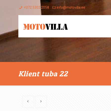
+372 5302 2058
info@motovilla.ee
Klient tuba 22