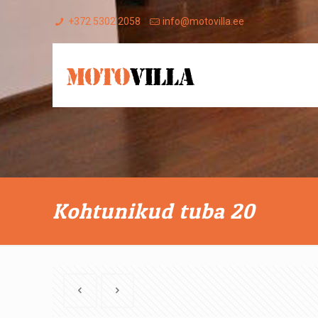
+372 5302 2058
info@motovilla.ee
Kohtunikud tuba 20