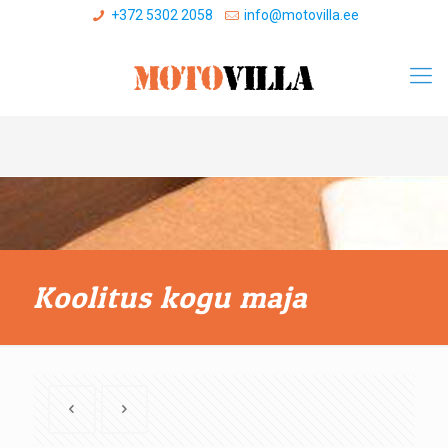
+372 5302 2058
info@motovilla.ee
Koolitus kogu maja