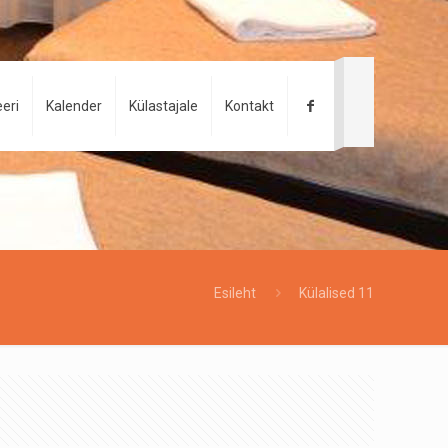
eri
Kalender
Külastajale
Kontakt
Esileht
Külalised 11