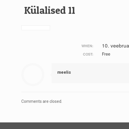
Külalised 11
10. veebru
WHEN:
Free
COST:
meelis
Comments are closed.