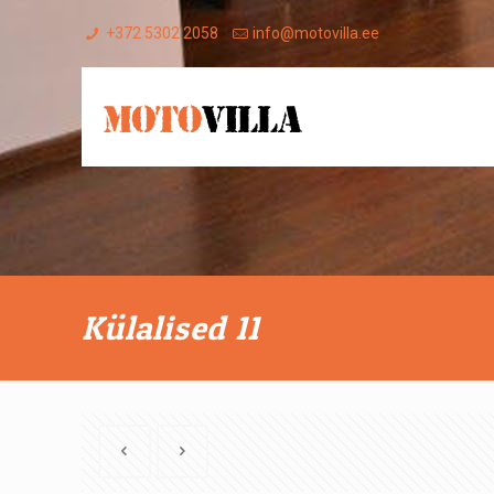
+372 5302 2058
info@motovilla.ee
Külalised 11