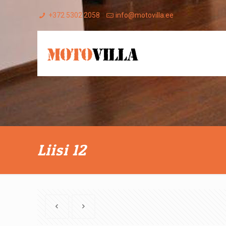
+372 5302 2058
info@motovilla.ee
Liisi 12