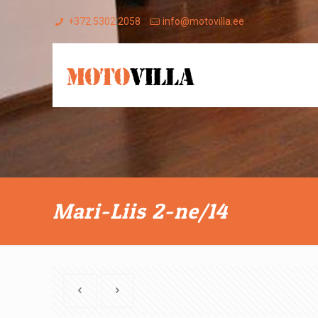
+372 5302 2058
info@motovilla.ee
Mari-Liis 2-ne/14