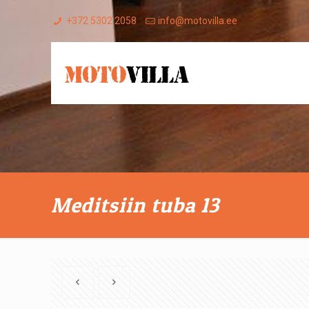
+372 5302 2058
info@motovilla.ee
Meditsiin tuba 13