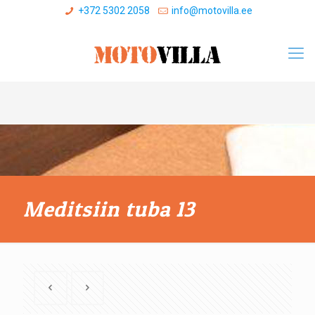
+372 5302 2058
info@motovilla.ee
Meditsiin tuba 13