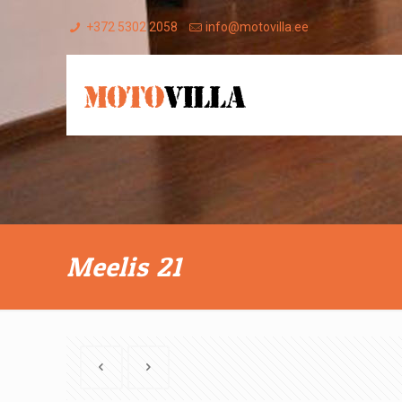
+372 5302 2058
info@motovilla.ee
Meelis 21