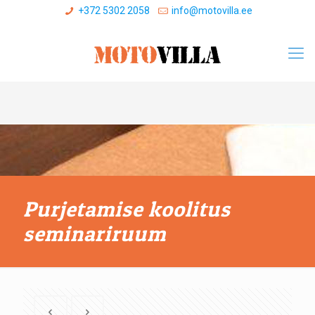
+372 5302 2058
info@motovilla.ee
Purjetamise koolitus
seminariruum