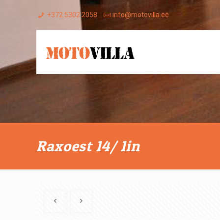
+372 5302 2058
info@motovilla.ee
Raxoest 14/ 1in