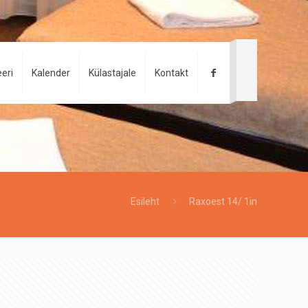
eri
Kalender
Külastajale
Kontakt
Esileht
Raxoest 14/ 1in