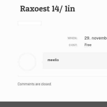
Raxoest 14/ 1in
29. novemb
WHEN:
Free
COST:
meelis
Comments are closed.