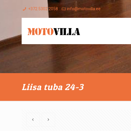
+372 5302 2058
info@motovilla.ee
Liisa tuba 24-3