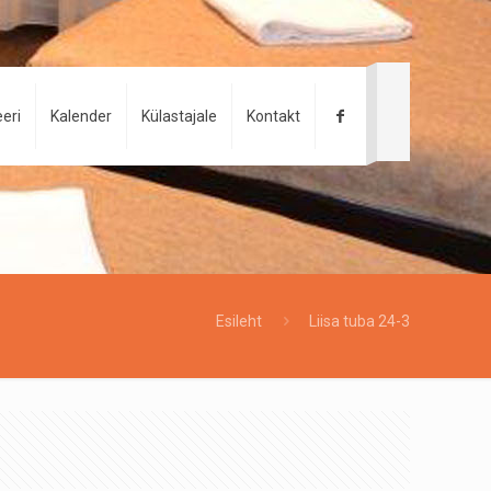
eri
Kalender
Külastajale
Kontakt
Esileht
Liisa tuba 24-3