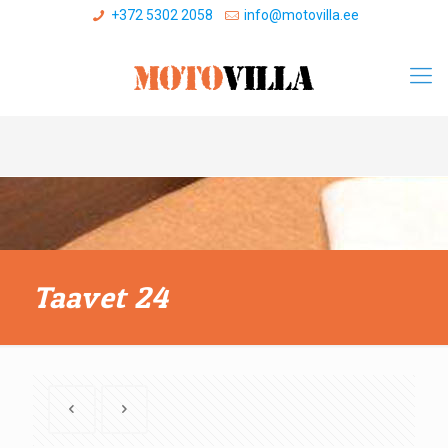
+372 5302 2058
info@motovilla.ee
Taavet 24