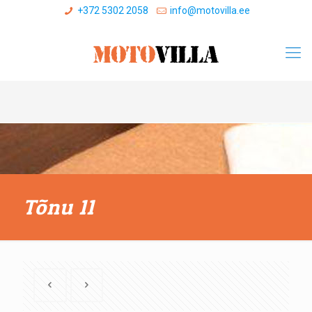
+372 5302 2058
info@motovilla.ee
Tõnu 11