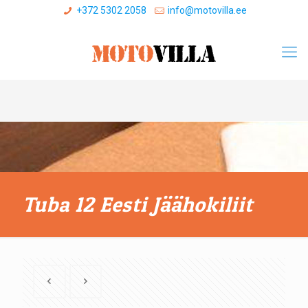
+372 5302 2058
info@motovilla.ee
Tuba 12 Eesti Jäähokiliit