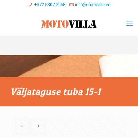
+372 5302 2058
info@motovilla.ee
Väljataguse tuba 15-1