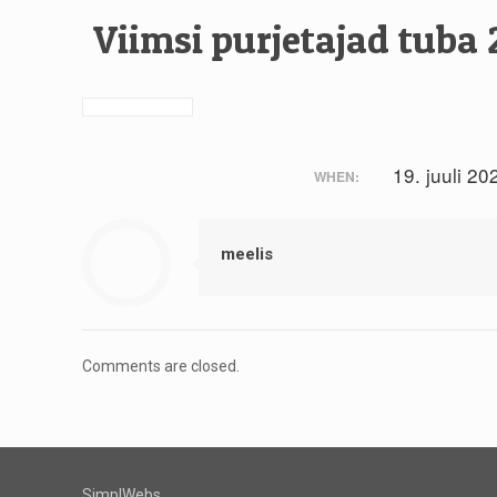
Viimsi purjetajad tuba 
19. juuli 20
WHEN:
meelis
Comments are closed.
SimplWebs