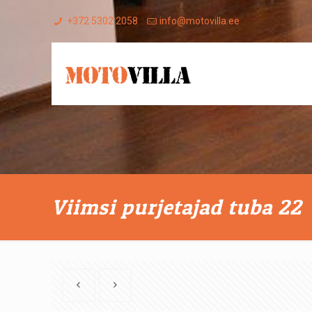
+372 5302 2058
info@motovilla.ee
Viimsi purjetajad tuba 22