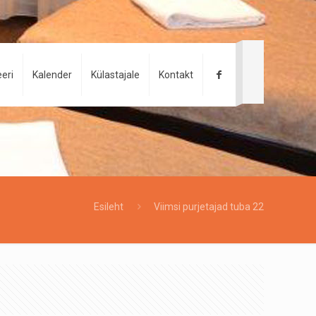
eri
Kalender
Külastajale
Kontakt
Esileht
Viimsi purjetajad tuba 22