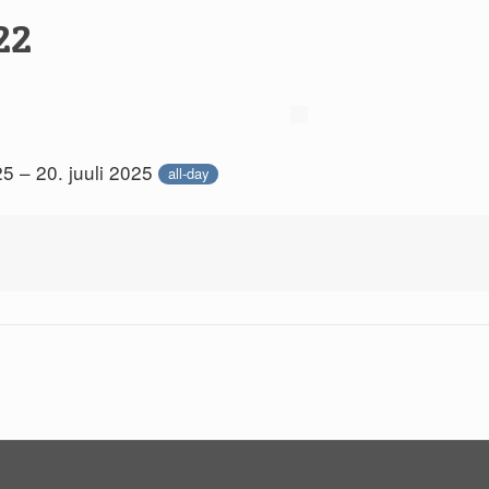
22
25 – 20. juuli 2025
all-day