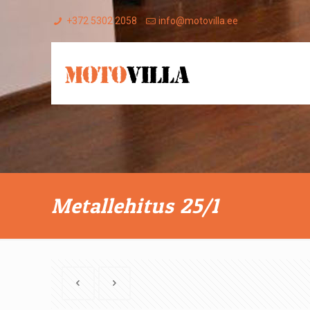
+372 5302 2058
info@motovilla.ee
Metallehitus 25/1