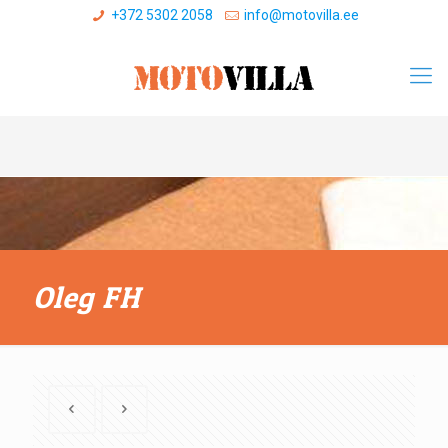
+372 5302 2058
info@motovilla.ee
Oleg FH