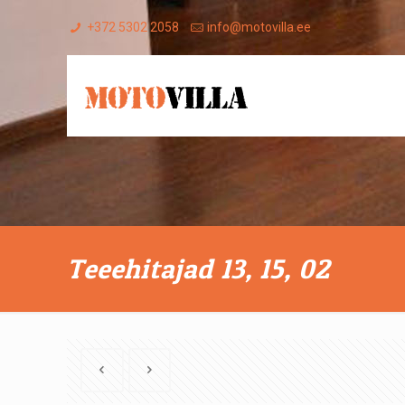
+372 5302 2058
info@motovilla.ee
Teeehitajad 13, 15, 02