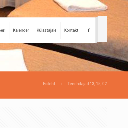
eri
Kalender
Külastajale
Kontakt
Esileht
Teeehitajad 13, 15, 02